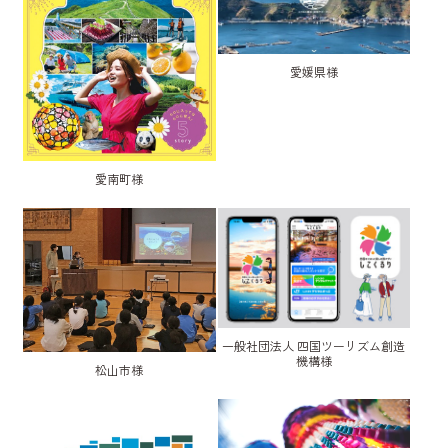
愛媛県様
愛南町様
一般社団法人 四国ツーリズム創造
機構様
松山市様