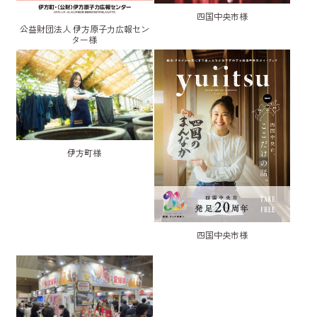
四国中央市様
公益財団法人 伊方原子力広報セン
ター様
伊方町様
四国中央市様