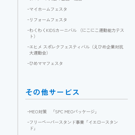
ｰ
マイホームフェスタ
ｰ
リフォームフェスタ
ｰ
わくわくKIDSカーニバル （にこにこ運動能力テス
ト）
ｰ
エヒメ スポレクフェスティバル（えひめ企業対抗
大運動会）
ｰ
ひめママフェスタ
その他サービス
ｰ
MEO対策 「SPC MEOパッケージ」
ｰ
フリーペーパースタンド事業「イエロースタン
ド」