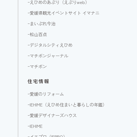
ｰ
えひめのあぷり（えぷりweb）
ｰ
愛媛県観光イベントサイト イマナニ
ｰ
まいぷれ今治
ｰ
松山百点
ｰ
デジタルシティえひめ
ｰ
マチボンジャーナル
ｰ
マチボン
住宅情報
ｰ
愛媛のリフォーム
ｰ
IEHIME（えひめ住まいと暮らしの年鑑）
ｰ
愛媛デザイナーズハウス
ｰ
IEHIME
ｰ
イエプロ（IEPRO）