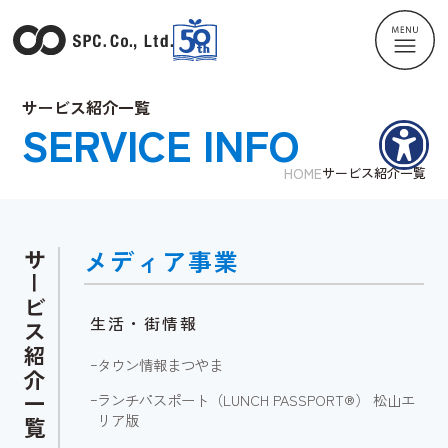
サービス紹介一覧
SERVICE INFO
HOME
サービス紹介一覧
サ
メディア事業
ー
ビ
生活・街情報
ス
紹
ｰ
タウン情報まつやま
介
一
ｰ
ランチパスポート（LUNCH PASSPORT®） 松山エ
リア版
覧