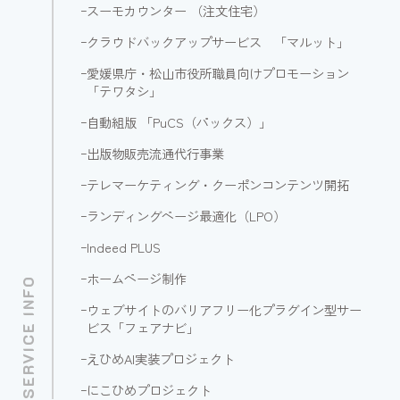
ｰ
スーモカウンター （注文住宅）
ｰ
クラウドバックアップサービス 「マルット」
ｰ
愛媛県庁・松山市役所職員向けプロモーション
「テワタシ」
ｰ
自動組版 「PuCS（パックス）」
ｰ
出版物販売流通代行事業
ｰ
テレマーケティング・クーポンコンテンツ開拓
ｰ
ランディングページ最適化（LPO）
ｰ
Indeed PLUS
ｰ
ホームページ制作
SERVICE INFO
ｰ
ウェブサイトのバリアフリー化プラグイン型サー
ビス「フェアナビ」
ｰ
えひめAI実装プロジェクト
ｰ
にこひめプロジェクト