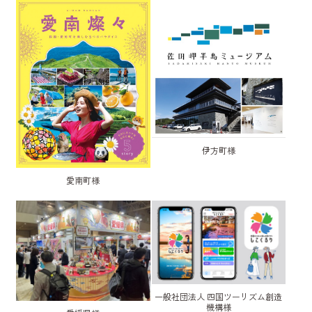
伊方町様
愛南町様
一般社団法人 四国ツーリズム創造
機構様