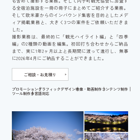
も含めて撮影する業務。そして内子町観光協会に加盟す
る全宿泊施設を一冊の冊子にまとめてご紹介する業務。
そして欧米豪からのインバウンド集客を目的としたメデ
ィア掲載業務と、大きく3つの案件をご依頼いただきま
した。
撮影業務は、最終的に「観光ハイライト編」と「四季
編」の2種類の動画を編集。初回打ち合わせからご納品
まで、実に1年2ヶ月以上と長期間に渡って進行し、無事
に2026年4月にご納品することができました。
ご相談・お見積り
プロモーション
グラフィックデザイン
映像・動画制作
コンテンツ制作
ツール制作
多言語対応