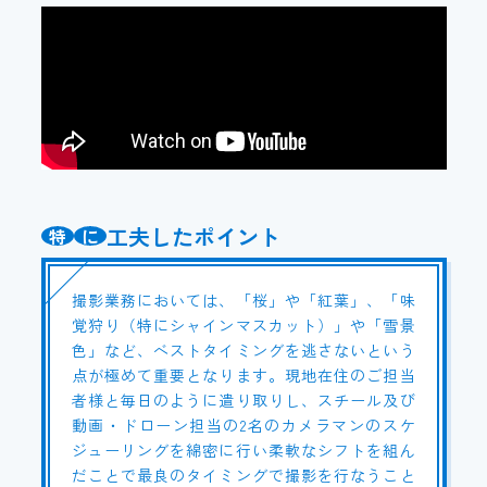
工夫したポイント
特
に
撮影業務においては、「桜」や「紅葉」、「味
覚狩り（特にシャインマスカット）」や「雪景
色」など、ベストタイミングを逃さないという
点が極めて重要となります。現地在住のご担当
者様と毎日のように遣り取りし、スチール及び
動画・ドローン担当の2名のカメラマンのスケ
ジューリングを綿密に行い柔軟なシフトを組ん
だことで最良のタイミングで撮影を行なうこと