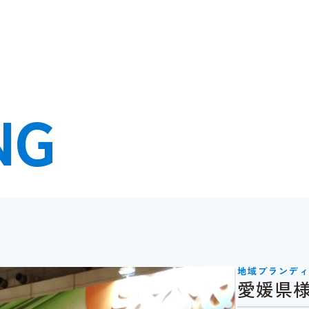
NG
地域ブランデ
愛媛県