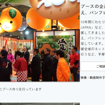
ブースの企
え、パンフ
10年間にわた
JAPAN」な
援してきまし
え、パンフレ
信しています
媛全域のネット
行うなど、手厚
ご相
映像・動画制作
ツ
たブース作りを行っています