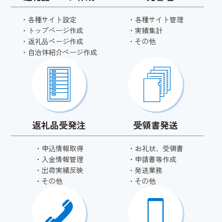
・
各種サイト設定
・
各種サイト管理
・
トップページ作成
・
実績集計
・
返礼品ページ作成
・
その他
・
自治体紹介ページ作成
返礼品受発注
受領書発送
・
申込情報取得
・
お礼状、受領書
・
入金情報管理
・
申請書等作成
・
出荷実績反映
・
発送業務
・
その他
・
その他