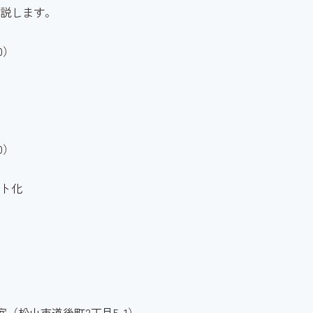
説します。
0）
0）
ト化
（松山市道後町2丁目5-1）