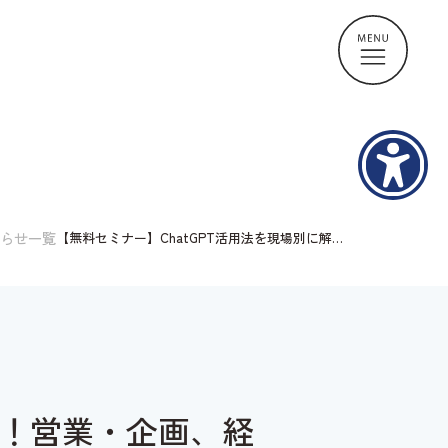
らせ一覧
【無料セミナー】ChatGPT活用法を現場別に解
説！営業・企画、経理・総務向けミニ勉強会 in 松
山
説！営業・企画、経