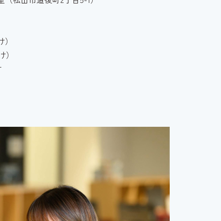
向け）
向け）
す