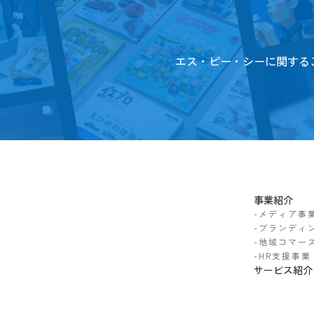
エス・ピー・シーに関する
事業紹介
-
メディア事
-
ブランディ
-
地域コマー
-
HR支援事業
サービス紹介