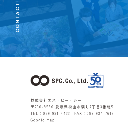
CONTACT
株式会社エス・ピー・シー
〒790-8586
愛媛県松山市湊町7丁目3番地5
TEL：
089-931-4422
FAX：
089-934-7612
Google Map