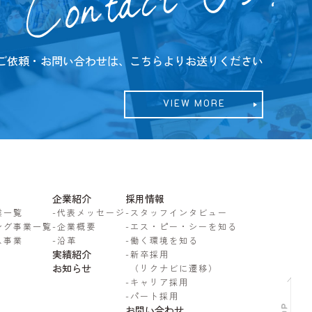
ご依頼・お問い合わせは、こちらよりお送りください
VIEW MORE
企業紹介
採用情報
業一覧
-
代表メッセージ
-
スタッフインタビュー
ング事業一覧
-
企業概要
-
エス・ピー・シーを知る
ス事業
-
沿革
-
働く環境を知る
実績紹介
-
新卒採用
お知らせ
（リクナビに遷移）
-
キャリア採用
-
パート採用
お問い合わせ