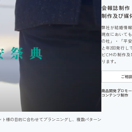
会報誌制作
制作及び媒
弊社が結婚情
現在において
の杜」・「平
と年2回発行し
ビCMの制作
ります。
ご相
商品開発
プロモー
コンテンツ制作
ント様の目的に合わせてプランニングし、複数パターン