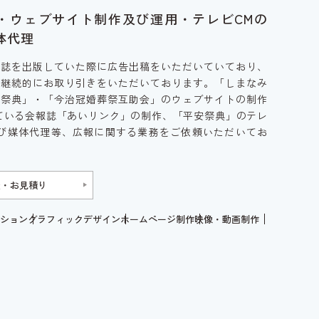
・ウェブサイト制作及び運用・テレビCMの
体代理
報誌を出版していた際に広告出稿をいただいていており、
も継続的にお取り引きをいただいております。「しまなみ
安祭典」・「今治冠婚葬祭互助会」のウェブサイトの制作
ている会報誌「あいリンク」の制作、「平安祭典」のテレ
及び媒体代理等、広報に関する業務をご依頼いただいてお
談・お見積り
ション
グラフィックデザイン
ホームページ制作
映像・動画制作