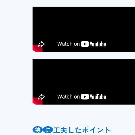
工夫したポイント
特
に