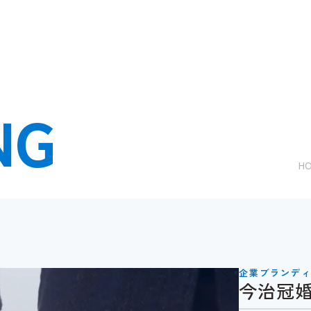
NG
H
企業ブランデ
今治冠